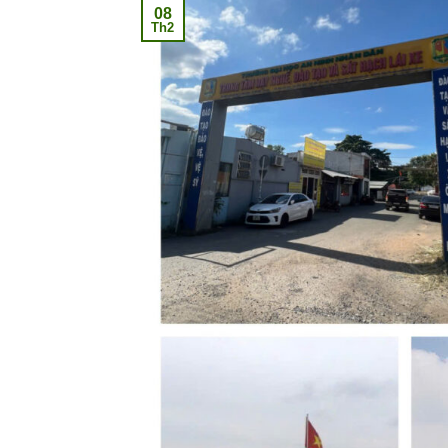
08
Th2