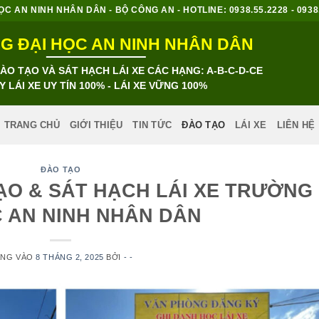
 AN NINH NHÂN DÂN - BỘ CÔNG AN - HOTLINE: 0938.55.2228 - 0938.8
 ĐẠI HỌC AN NINH NHÂN DÂN
O TẠO VÀ SÁT HẠCH LÁI XE CÁC HẠNG: A-B-C-D-CE
Y LÁI XE UY TÍN 100% - LÁI XE VỮNG 100%
TRANG CHỦ
GIỚI THIỆU
TIN TỨC
ĐÀO TẠO
LÁI XE
LIÊN HỆ
ĐÀO TẠO
ẠO & SÁT HẠCH LÁI XE TRƯỜNG
C AN NINH NHÂN DÂN
ĂNG VÀO
8 THÁNG 2, 2025
BỞI
- -