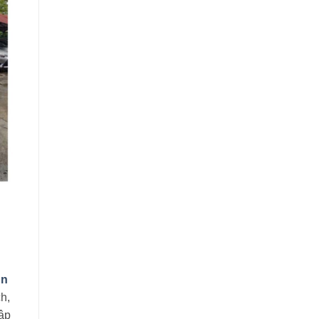
An
h,
tập