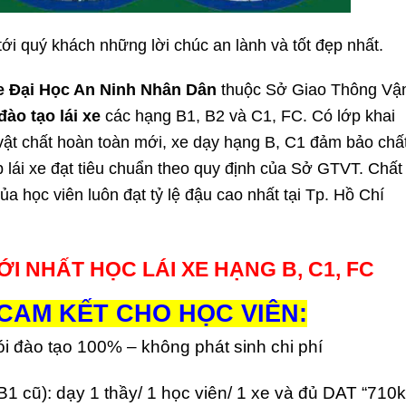
tới quý khách những lời chúc an lành và tốt đẹp nhất.
e Đại Học An Ninh Nhân Dân
thuộc Sở Giao Thông Vậ
đào tạo lái xe
các hạng B1, B2 và C1, FC. Có lớp khai
 vật chất hoàn toàn mới, xe dạy hạng B, C1 đảm bảo chấ
p lái xe đạt tiêu chuẩn theo quy định của Sở GTVT. Chất
ủa học viên luôn đạt tỷ lệ đậu cao nhất tại Tp. Hồ Chí
ỚI NHẤT
HỌC LÁI XE
HẠNG B, C1, FC
CAM KẾT CHO HỌC VIÊN:
ói đào tạo 100% – không phát sinh chi phí
1 cũ): dạy 1 thầy/ 1 học viên/ 1 xe và đủ DAT “710