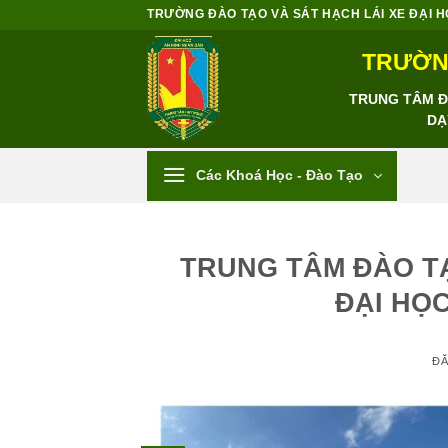
Bỏ
TRƯỜNG ĐÀO TẠO VÀ SÁT HẠCH LÁI XE ĐẠI HỌC
qua
TRƯỜNG
nội
dung
TRUNG TÂM ĐÀ
DẠ
Các Khoá Học - Đào Tạo
TRUNG TÂM ĐÀO T
ĐẠI HỌ
Đ