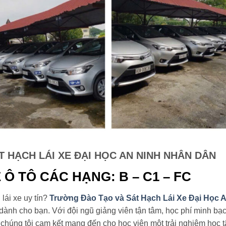
 HẠCH LÁI XE ĐẠI HỌC AN NINH NHÂN DÂN
 Ô TÔ CÁC HẠNG: B – C1
–
FC
lái xe uy tín?
Trường Đào Tạo và Sát Hạch Lái Xe Đại Học 
 dành cho bạn. Với đội ngũ giảng viên tận tâm, học phí minh bạc
, chúng tôi cam kết mang đến cho học viên một trải nghiệm học 