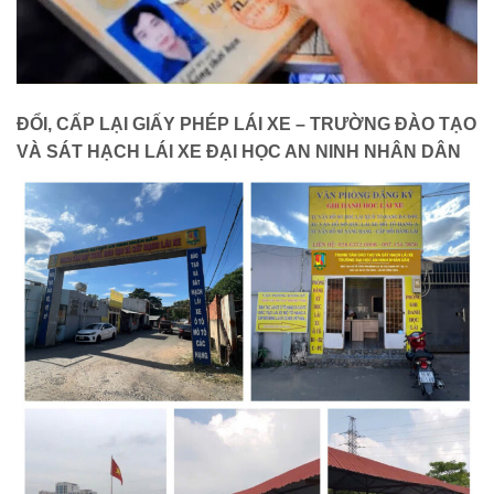
ĐỔI, CẤP LẠI GIẤY PHÉP LÁI XE – TRƯỜNG ĐÀO TẠO
VÀ SÁT HẠCH LÁI XE ĐẠI HỌC AN NINH NHÂN DÂN