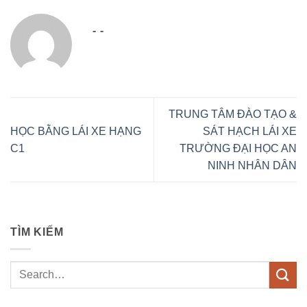
- -
TRUNG TÂM ĐÀO TẠO &
HỌC BẰNG LÁI XE HẠNG
SÁT HẠCH LÁI XE
C1
TRƯỜNG ĐẠI HỌC AN
NINH NHÂN DÂN
TÌM KIẾM