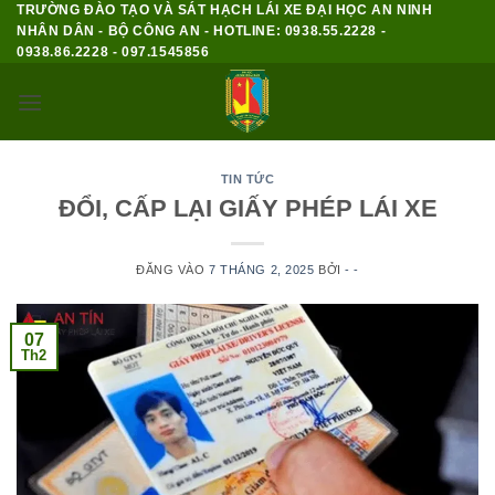
TRƯỜNG ĐÀO TẠO VÀ SÁT HẠCH LÁI XE ĐẠI HỌC AN NINH
Bỏ
NHÂN DÂN - BỘ CÔNG AN - HOTLINE: 0938.55.2228 -
qua
0938.86.2228 - 097.1545856
nội
dung
TIN TỨC
ĐỔI, CẤP LẠI GIẤY PHÉP LÁI XE
ĐĂNG VÀO
7 THÁNG 2, 2025
BỞI
- -
07
Th2