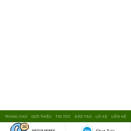
TRANG CHỦ
GIỚI THIỆU
TIN TỨC
ĐÀO TẠO
LÁI XE
LIÊN HỆ
Copyright 2026 ©
Trường Đào Tạo và Sát Hạch Lái Xe Đại Học