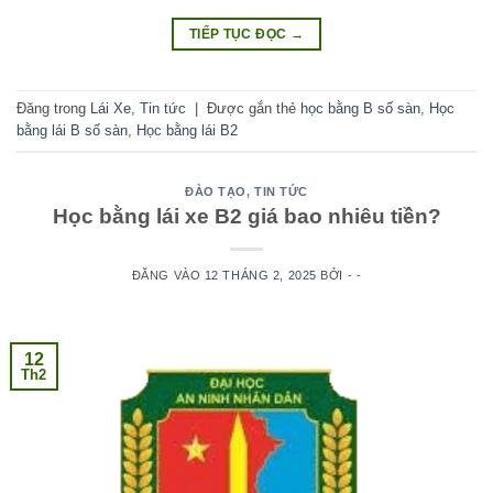
TIẾP TỤC ĐỌC
→
Đăng trong
Lái Xe
,
Tin tức
|
Được gắn thẻ
học bằng B số sàn
,
Học
bằng lái B số sàn
,
Học bằng lái B2
ĐÀO TẠO
,
TIN TỨC
Học bằng lái xe B2 giá bao nhiêu tiền?
ĐĂNG VÀO
12 THÁNG 2, 2025
BỞI
- -
12
Th2