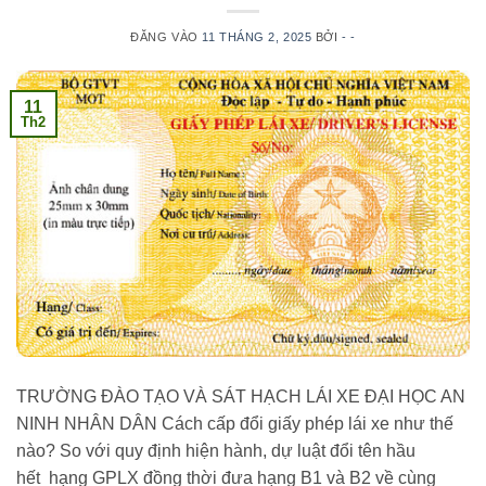
ĐĂNG VÀO
11 THÁNG 2, 2025
BỞI
- -
11
Th2
TRƯỜNG ĐÀO TẠO VÀ SÁT HẠCH LÁI XE ĐẠI HỌC AN
NINH NHÂN DÂN Cách cấp đổi giấy phép lái xe như thế
nào? So với quy định hiện hành, dự luật đổi tên hầu
hết hạng GPLX đồng thời đưa hạng B1 và B2 về cùng