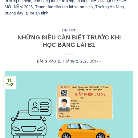
trường an ninh
,
học bằng lái xe trường an ninh
,
NHỮNG QUY ĐỊNH
MỚI NĂM 2025
,
Trung tâm đào tạo lái xe an ninh
,
Trường An Ninh
,
truong day lai xe an ninh
TIN TỨC
NHỮNG ĐIỀU CẦN BIẾT TRƯỚC KHI
HỌC BẰNG LÁI B1
ĐĂNG VÀO
11 THÁNG 2, 2025
BỞI
- -
11
Th2