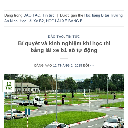
Đăng trong
ĐÀO TẠO
,
Tin tức
|
Được gắn thẻ
Học bằng B tại Trường
An Ninh
,
Học Lái Xe B2
,
HỌC LÁI XE BẰNG B
ĐÀO TẠO
,
TIN TỨC
Bí quyết và kinh nghiệm khi học thi
bằng lái xe b1 số tự động
ĐĂNG VÀO
12 THÁNG 2, 2025
BỞI
- -
12
Th2