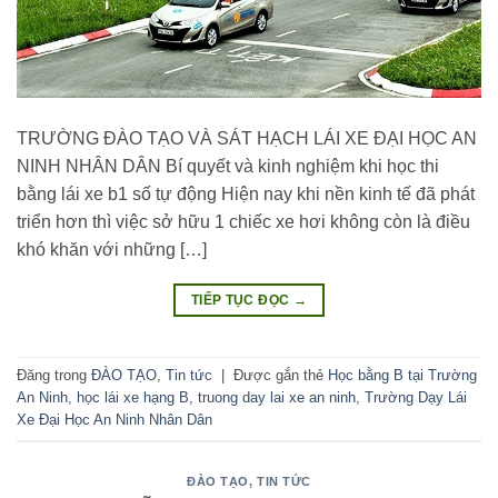
TRƯỜNG ĐÀO TẠO VÀ SÁT HẠCH LÁI XE ĐẠI HỌC AN
NINH NHÂN DÂN Bí quyết và kinh nghiệm khi học thi
bằng lái xe b1 số tự động Hiện nay khi nền kinh tế đã phát
triển hơn thì việc sở hữu 1 chiếc xe hơi không còn là điều
khó khăn với những […]
TIẾP TỤC ĐỌC
→
Đăng trong
ĐÀO TẠO
,
Tin tức
|
Được gắn thẻ
Học bằng B tại Trường
An Ninh
,
học lái xe hạng B
,
truong day lai xe an ninh
,
Trường Dạy Lái
Xe Đại Học An Ninh Nhân Dân
ĐÀO TẠO
,
TIN TỨC