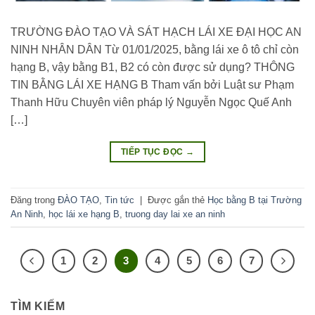
TRƯỜNG ĐÀO TẠO VÀ SÁT HẠCH LÁI XE ĐẠI HỌC AN
NINH NHÂN DÂN Từ 01/01/2025, bằng lái xe ô tô chỉ còn
hạng B, vậy bằng B1, B2 có còn được sử dụng? THÔNG
TIN BẰNG LÁI XE HẠNG B Tham vấn bởi Luật sư Phạm
Thanh Hữu Chuyên viên pháp lý Nguyễn Ngọc Quế Anh
[…]
TIẾP TỤC ĐỌC
→
Đăng trong
ĐÀO TẠO
,
Tin tức
|
Được gắn thẻ
Học bằng B tại Trường
An Ninh
,
học lái xe hạng B
,
truong day lai xe an ninh
1
2
3
4
5
6
7
TÌM KIẾM