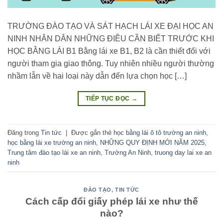
TRƯỜNG ĐÀO TẠO VÀ SÁT HẠCH LÁI XE ĐẠI HỌC AN
NINH NHÂN DÂN NHỮNG ĐIỀU CẦN BIẾT TRƯỚC KHI
HỌC BẰNG LÁI B1 Bằng lái xe B1, B2 là cần thiết đối với
người tham gia giao thông. Tuy nhiên nhiều người thường
nhầm lẫn về hai loại này dẫn đến lựa chọn học […]
TIẾP TỤC ĐỌC
→
Đăng trong
Tin tức
|
Được gắn thẻ
học bằng lái ô tô trường an ninh
,
học bằng lái xe trường an ninh
,
NHỮNG QUY ĐỊNH MỚI NĂM 2025
,
Trung tâm đào tạo lái xe an ninh
,
Trường An Ninh
,
truong day lai xe an
ninh
ĐÀO TẠO
,
TIN TỨC
Cách cấp đổi giấy phép lái xe như thế
nào?