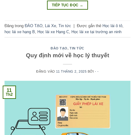
TIẾP TỤC ĐỌC
→
Đăng trong
ĐÀO TẠO
,
Lái Xe
,
Tin tức
|
Được gắn thẻ
Học lái ô tô
,
học lái xe hạng B
,
Học lái xe Hạng C
,
Học lái xe tại trường an ninh
ĐÀO TẠO
,
TIN TỨC
Quy định mới về học lý thuyết
ĐĂNG VÀO
11 THÁNG 2, 2025
BỞI
- -
11
Th2