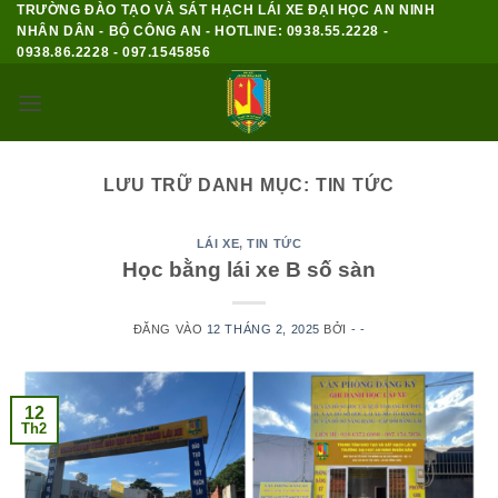
TRƯỜNG ĐÀO TẠO VÀ SÁT HẠCH LÁI XE ĐẠI HỌC AN NINH
Bỏ
NHÂN DÂN - BỘ CÔNG AN - HOTLINE: 0938.55.2228 -
qua
0938.86.2228 - 097.1545856
nội
dung
LƯU TRỮ DANH MỤC:
TIN TỨC
LÁI XE
,
TIN TỨC
Học bằng lái xe B số sàn
ĐĂNG VÀO
12 THÁNG 2, 2025
BỞI
- -
12
Th2