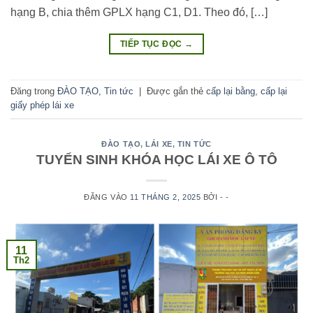
hạng B, chia thêm GPLX hạng C1, D1. Theo đó, […]
TIẾP TỤC ĐỌC
→
Đăng trong
ĐÀO TẠO
,
Tin tức
|
Được gắn thẻ
cấp lại bằng
,
cấp lại
giấy phép lái xe
ĐÀO TẠO
,
LÁI XE
,
TIN TỨC
TUYỂN SINH KHÓA HỌC LÁI XE Ô TÔ
ĐĂNG VÀO
11 THÁNG 2, 2025
BỞI
- -
11
Th2