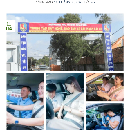
ĐĂNG VÀO
11 THÁNG 2, 2025
BỞI
- -
11
Th2