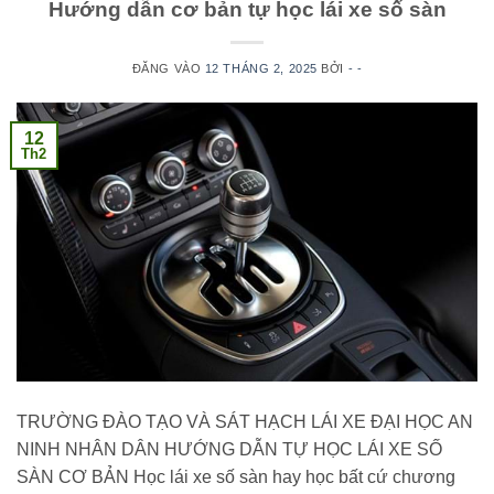
Hướng dẫn cơ bản tự học lái xe số sàn
ĐĂNG VÀO
12 THÁNG 2, 2025
BỞI
- -
12
Th2
TRƯỜNG ĐÀO TẠO VÀ SÁT HẠCH LÁI XE ĐẠI HỌC AN
NINH NHÂN DÂN HƯỚNG DẪN TỰ HỌC LÁI XE SỐ
SÀN CƠ BẢN Học lái xe số sàn hay học bất cứ chương