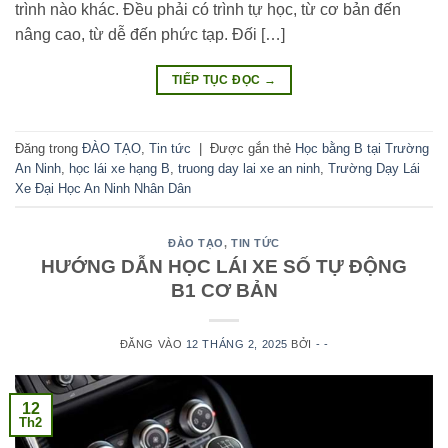
trình nào khác. Đều phải có trình tự học, từ cơ bản đến
nâng cao, từ dễ đến phức tạp. Đối […]
TIẾP TỤC ĐỌC
→
Đăng trong
ĐÀO TẠO
,
Tin tức
|
Được gắn thẻ
Học bằng B tại Trường
An Ninh
,
học lái xe hạng B
,
truong day lai xe an ninh
,
Trường Dạy Lái
Xe Đại Học An Ninh Nhân Dân
ĐÀO TẠO
,
TIN TỨC
HƯỚNG DẪN HỌC LÁI XE SỐ TỰ ĐỘNG
B1 CƠ BẢN
ĐĂNG VÀO
12 THÁNG 2, 2025
BỞI
- -
12
Th2