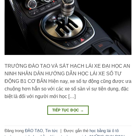
TRƯỜNG ĐÀO TẠO VÀ SÁT HẠCH LÁI XE ĐẠI HỌC AN
NINH NHÂN DÂN HƯỚNG DẪN HỌC LÁI XE SỐ TỰ
ĐỘNG B1 CƠ BẢN Hiện nay, xe số tự động cũng được ưa
chuộng hơn hẳn so với các xe số sàn vì sự tiện dụng, đặc
biệt là đối với người mới học […]
TIẾP TỤC ĐỌC
→
Đăng trong
ĐÀO TẠO
,
Tin tức
|
Được gắn thẻ
học bằng lái ô tô