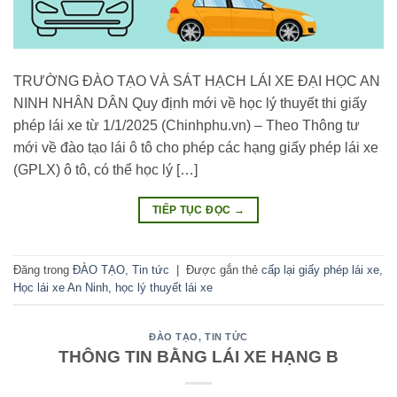
TRƯỜNG ĐÀO TẠO VÀ SÁT HẠCH LÁI XE ĐẠI HỌC AN
NINH NHÂN DÂN Quy định mới về học lý thuyết thi giấy
phép lái xe từ 1/1/2025 (Chinhphu.vn) – Theo Thông tư
mới về đào tạo lái ô tô cho phép các hạng giấy phép lái xe
(GPLX) ô tô, có thể học lý […]
TIẾP TỤC ĐỌC
→
Đăng trong
ĐÀO TẠO
,
Tin tức
|
Được gắn thẻ
cấp lại giấy phép lái xe
,
Học lái xe An Ninh
,
học lý thuyết lái xe
ĐÀO TẠO
,
TIN TỨC
THÔNG TIN BẰNG LÁI XE HẠNG B