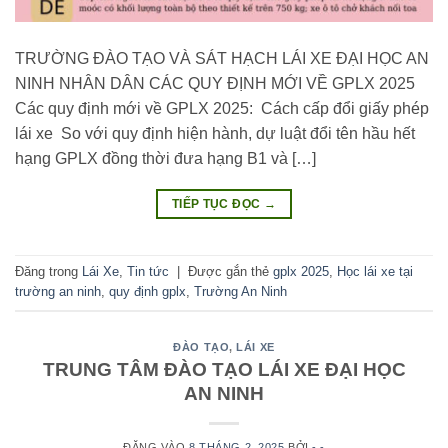
TRƯỜNG ĐÀO TẠO VÀ SÁT HẠCH LÁI XE ĐẠI HỌC AN
NINH NHÂN DÂN CÁC QUY ĐỊNH MỚI VỀ GPLX 2025
Các quy định mới về GPLX 2025: Cách cấp đổi giấy phép
lái xe So với quy định hiện hành, dự luật đổi tên hầu hết
hạng GPLX đồng thời đưa hạng B1 và […]
TIẾP TỤC ĐỌC
→
Đăng trong
Lái Xe
,
Tin tức
|
Được gắn thẻ
gplx 2025
,
Học lái xe tại
trường an ninh
,
quy định gplx
,
Trường An Ninh
ĐÀO TẠO
,
LÁI XE
TRUNG TÂM ĐÀO TẠO LÁI XE ĐẠI HỌC
AN NINH
ĐĂNG VÀO
8 THÁNG 2, 2025
BỞI
- -