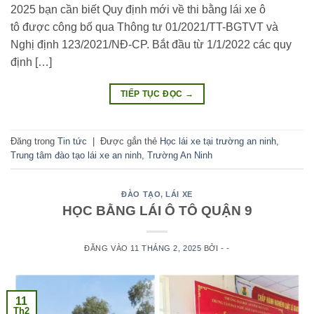
2025 bạn cần biết Quy định mới về thi bằng lái xe ô
tô được công bố qua Thông tư 01/2021/TT-BGTVT và
Nghị định 123/2021/NĐ-CP. Bắt đầu từ 1/1/2022 các quy
định […]
TIẾP TỤC ĐỌC
→
Đăng trong
Tin tức
|
Được gắn thẻ
Học lái xe tại trường an ninh
,
Trung tâm đào tạo lái xe an ninh
,
Trường An Ninh
ĐÀO TẠO
,
LÁI XE
HỌC BẰNG LÁI Ô TÔ QUẬN 9
ĐĂNG VÀO
11 THÁNG 2, 2025
BỞI
- -
11
Th2