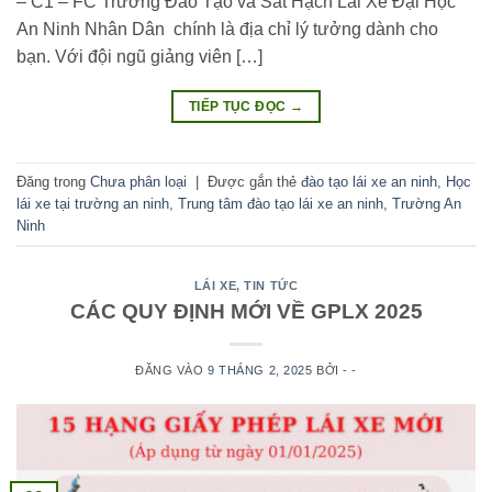
– C1 – FC Trường Đào Tạo và Sát Hạch Lái Xe Đại Học
An Ninh Nhân Dân chính là địa chỉ lý tưởng dành cho
bạn. Với đội ngũ giảng viên […]
TIẾP TỤC ĐỌC
→
Đăng trong
Chưa phân loại
|
Được gắn thẻ
đào tạo lái xe an ninh
,
Học
lái xe tại trường an ninh
,
Trung tâm đào tạo lái xe an ninh
,
Trường An
Ninh
LÁI XE
,
TIN TỨC
CÁC QUY ĐỊNH MỚI VỀ GPLX 2025
ĐĂNG VÀO
9 THÁNG 2, 2025
BỞI
- -