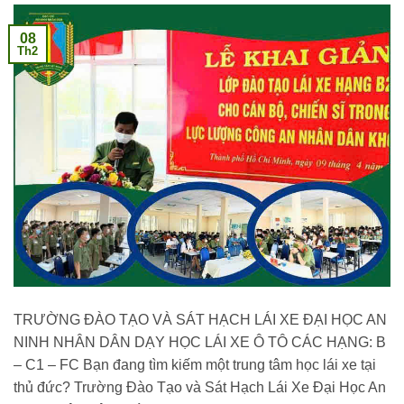
08
Th2
TRƯỜNG ĐÀO TẠO VÀ SÁT HẠCH LÁI XE ĐẠI HỌC AN
NINH NHÂN DÂN DẠY HỌC LÁI XE Ô TÔ CÁC HẠNG: B
– C1 – FC Bạn đang tìm kiếm một trung tâm học lái xe tại
thủ đức? Trường Đào Tạo và Sát Hạch Lái Xe Đại Học An