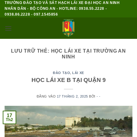
TRƯỜNG ĐÀO TẠO VÀ SÁT HẠCH LÁI XE ĐẠI HỌC AN NINH
Bỏ
NHÂN DÂN - BỘ CÔNG AN - HOTLINE: 0938.55.2228 -
qua
0938.86.2228 - 097.1545856
nội
dung
LƯU TRỮ THẺ:
HỌC LÁI XE TẠI TRƯỜNG AN
NINH
ĐÀO TẠO
,
LÁI XE
HỌC LÁI XE B TẠI QUẬN 9
ĐĂNG VÀO
17 THÁNG 2, 2025
BỞI
- -
17
Th2