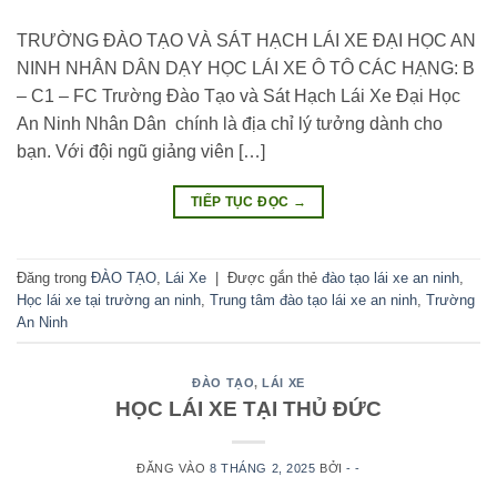
TRƯỜNG ĐÀO TẠO VÀ SÁT HẠCH LÁI XE ĐẠI HỌC AN
NINH NHÂN DÂN DẠY HỌC LÁI XE Ô TÔ CÁC HẠNG: B
– C1 – FC Trường Đào Tạo và Sát Hạch Lái Xe Đại Học
An Ninh Nhân Dân chính là địa chỉ lý tưởng dành cho
bạn. Với đội ngũ giảng viên […]
TIẾP TỤC ĐỌC
→
Đăng trong
ĐÀO TẠO
,
Lái Xe
|
Được gắn thẻ
đào tạo lái xe an ninh
,
Học lái xe tại trường an ninh
,
Trung tâm đào tạo lái xe an ninh
,
Trường
An Ninh
ĐÀO TẠO
,
LÁI XE
HỌC LÁI XE TẠI THỦ ĐỨC
ĐĂNG VÀO
8 THÁNG 2, 2025
BỞI
- -