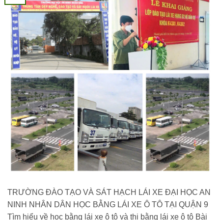
TRƯỜNG ĐÀO TẠO VÀ SÁT HẠCH LÁI XE ĐẠI HỌC AN
NINH NHÂN DÂN HỌC BẰNG LÁI XE Ô TÔ TẠI QUẬN 9
Tìm hiểu về học bằng lái xe ô tô và thi bằng lái xe ô tô Bài