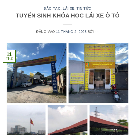
ĐÀO TẠO
,
LÁI XE
,
TIN TỨC
TUYỂN SINH KHÓA HỌC LÁI XE Ô TÔ
ĐĂNG VÀO
11 THÁNG 2, 2025
BỞI
- -
11
Th2