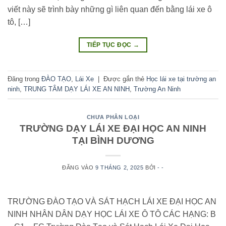
viết này sẽ trình bày những gì liên quan đến bằng lái xe ô
tô, […]
TIẾP TỤC ĐỌC
→
Đăng trong
ĐÀO TẠO
,
Lái Xe
|
Được gắn thẻ
Học lái xe tại trường an
ninh
,
TRUNG TÂM DẠY LÁI XE AN NINH
,
Trường An Ninh
CHƯA PHÂN LOẠI
TRƯỜNG DẠY LÁI XE ĐẠI HỌC AN NINH
TẠI BÌNH DƯƠNG
ĐĂNG VÀO
9 THÁNG 2, 2025
BỞI
- -
TRƯỜNG ĐÀO TẠO VÀ SÁT HẠCH LÁI XE ĐẠI HỌC AN
NINH NHÂN DÂN DẠY HỌC LÁI XE Ô TÔ CÁC HẠNG: B