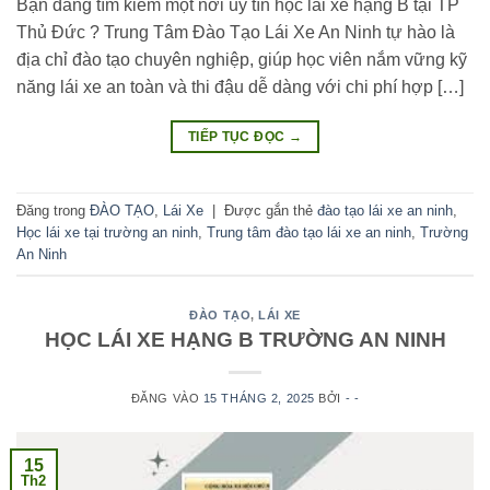
Bạn đang tìm kiếm một nơi uy tín học lái xe hạng B tại TP
Thủ Đức ? Trung Tâm Đào Tạo Lái Xe An Ninh tự hào là
địa chỉ đào tạo chuyên nghiệp, giúp học viên nắm vững kỹ
năng lái xe an toàn và thi đậu dễ dàng với chi phí hợp […]
TIẾP TỤC ĐỌC
→
Đăng trong
ĐÀO TẠO
,
Lái Xe
|
Được gắn thẻ
đào tạo lái xe an ninh
,
Học lái xe tại trường an ninh
,
Trung tâm đào tạo lái xe an ninh
,
Trường
An Ninh
ĐÀO TẠO
,
LÁI XE
HỌC LÁI XE HẠNG B TRƯỜNG AN NINH
ĐĂNG VÀO
15 THÁNG 2, 2025
BỞI
- -
15
Th2