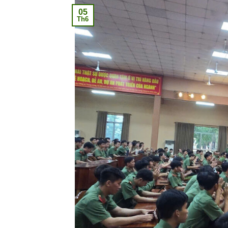
05
Th6