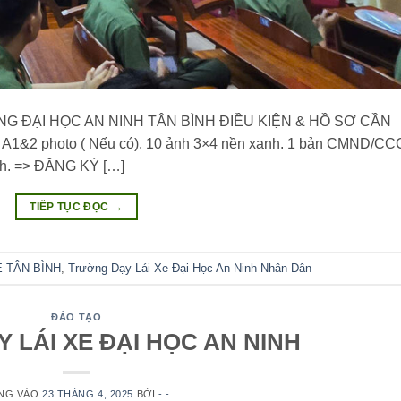
G ĐẠI HỌC AN NINH TÂN BÌNH ĐIỀU KIỆN & HỒ SƠ CẦN
X A1&2 photo ( Nếu có). 10 ảnh 3×4 nền xanh. 1 bản CMND/C
ịnh. => ĐĂNG KÝ […]
TIẾP TỤC ĐỌC
→
E TÂN BÌNH
,
Trường Dạy Lái Xe Đại Học An Ninh Nhân Dân
ĐÀO TẠO
 LÁI XE ĐẠI HỌC AN NINH
NG VÀO
23 THÁNG 4, 2025
BỞI
- -