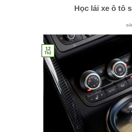
Học lái xe ô tô
ĐĂ
12
Th2