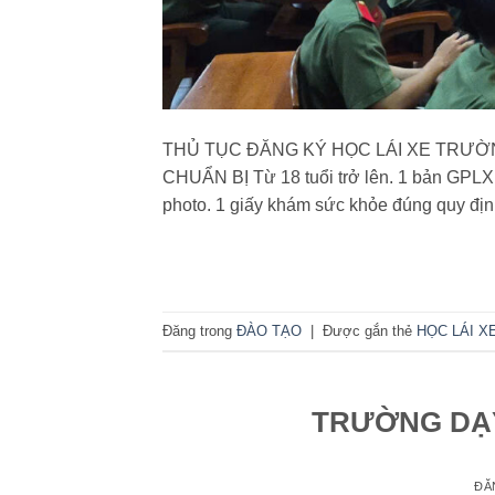
THỦ TỤC ĐĂNG KÝ HỌC LÁI XE TRƯỜN
CHUẨN BỊ Từ 18 tuổi trở lên. 1 bản GPL
photo. 1 giấy khám sức khỏe đúng quy đ
Đăng trong
ĐÀO TẠO
|
Được gắn thẻ
HỌC LÁI X
TRƯỜNG DẠY
ĐĂ