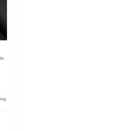
ên
ờng