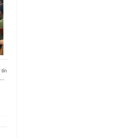
tín
….