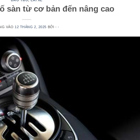
ĐÀO TẠO
,
LÁI XE
 số sàn từ cơ bản đến nâng cao
NG VÀO
12 THÁNG 2, 2025
BỞI
- -