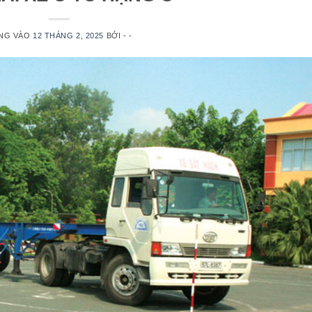
NG VÀO
12 THÁNG 2, 2025
BỞI
- -