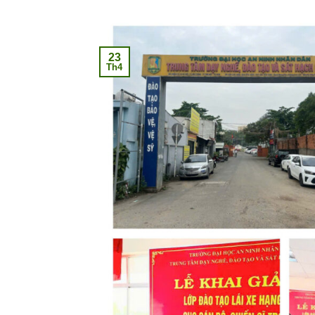
23
Th4