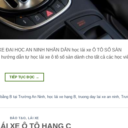
 ĐẠI HỌC AN NINH NHÂN DÂN học lái xe Ô TÔ SỐ SÀN
 hướng dẫn tự học lái xe ô tô số sàn dành cho tất cả các học vi
TIẾP TỤC ĐỌC
→
bằng B tại Trường An Ninh
,
học lái xe hạng B
,
truong day lai xe an ninh
,
Trư
ĐÀO TẠO
,
LÁI XE
ÁI XE Ô TÔ HẠNG C