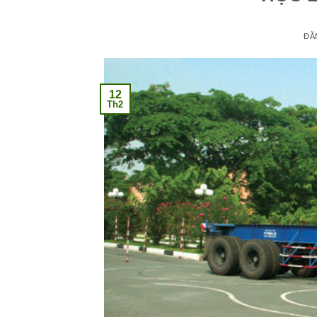
ĐĂ
12
Th2