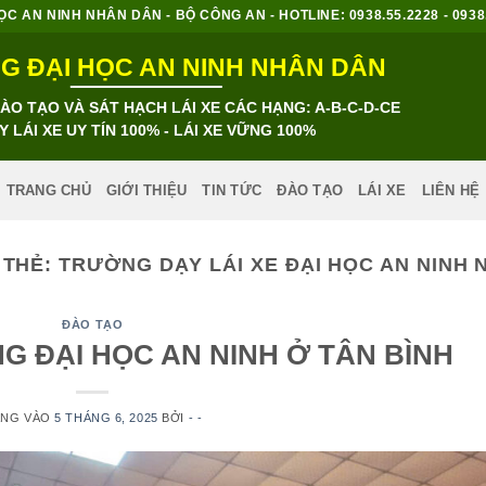
 AN NINH NHÂN DÂN - BỘ CÔNG AN - HOTLINE: 0938.55.2228 - 0938.8
 ĐẠI HỌC AN NINH NHÂN DÂN
O TẠO VÀ SÁT HẠCH LÁI XE CÁC HẠNG: A-B-C-D-CE
Y LÁI XE UY TÍN 100% - LÁI XE VỮNG 100%
TRANG CHỦ
GIỚI THIỆU
TIN TỨC
ĐÀO TẠO
LÁI XE
LIÊN HỆ
 THẺ:
TRƯỜNG DẠY LÁI XE ĐẠI HỌC AN NINH
ĐÀO TẠO
G ĐẠI HỌC AN NINH Ở TÂN BÌNH
ĂNG VÀO
5 THÁNG 6, 2025
BỞI
- -