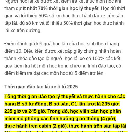
Người học lái xe được xét kiểm tra kết thúc môn học khi
tham dự
ít nhất 70% thời gian học lý thuyết
. Học đủ thời
gian và tối thiểu 50% số km học thực hành lái xe trên sân
tập lái, đủ số km và tối thiểu 50% thời gian học thực hành
lái xe trên đường.
Điểm đánh giá kết quả học tập của học sinh theo thang
điểm 10. Điều kiện được xét cấp giấy chứng nhận hoàn
thành khóa đào tạo là người học lái xe có 100% các kết
quả kiểm tra hết môn học trong chương trình đào tạo, có
điểm kiểm tra đạt các môn học từ 5 điểm trở lên.
Thời gian đào tạo lái xe ô tô 2025
Tổng thời gian đào tạo lý thuyết và thực hành cho các
hạng B số tự động, B số sàn, C1 lần lượt là 235 giờ,
235 giờ và 245 giờ. Trong đó, học viên cần học phần
mềm mô phỏng các tình huống giao thông (4 giờ),
thực hành trên cabin (2 giờ), thực hành trên sân tập lái