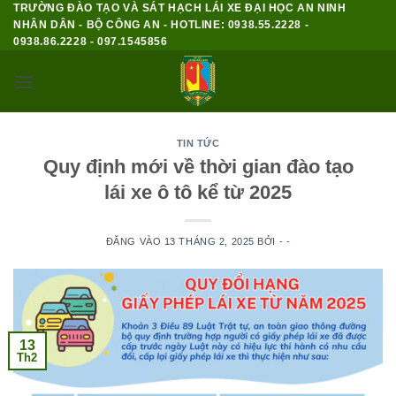
TRƯỜNG ĐÀO TẠO VÀ SÁT HẠCH LÁI XE ĐẠI HỌC AN NINH
Bỏ
NHÂN DÂN - BỘ CÔNG AN - HOTLINE: 0938.55.2228 -
qua
0938.86.2228 - 097.1545856
nội
dung
TIN TỨC
Quy định mới về thời gian đào tạo
lái xe ô tô kể từ 2025
ĐĂNG VÀO
13 THÁNG 2, 2025
BỞI
- -
13
Th2