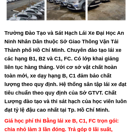
Trường Đào Tạo và Sát Hạch Lái Xe Đại Học An
Ninh Nhân Dân
thuộc Sở Giao Thông Vận Tải
Thành phố Hồ Chí Minh. Chuyên
đào tạo lái xe
các hạng B1, B2 và C1, FC. Có lớp khai giảng
liên tục hàng tháng. Với cơ sở vật chất hoàn
toàn mới, xe dạy hạng B, C1 đảm bảo chất
lượng theo quy định. Hệ thống sân tập lái xe đạt
tiêu chuẩn theo quy định của
Sở GTVT
. Chất
Lượng đào tạo và thi sát hạch của học viên luôn
đạt tỷ lệ đậu cao nhất tại Tp. Hồ Chí Minh.
Giá học phí thi Bằng lái xe B, C1, FC trọn gói:
chia nhỏ làm 3 lần đóng. Trả góp 0 lãi suất,