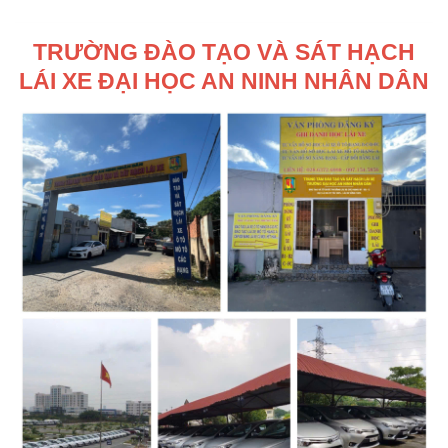
TRƯỜNG ĐÀO TẠO VÀ SÁT HẠCH
LÁI XE ĐẠI HỌC AN NINH NHÂN DÂN