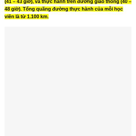
(41 – 43 giờ), và thực hành trên đường giao thông (40 –
48 giờ). Tổng quãng đường thực hành của mỗi học
viên là từ 1.100 km.