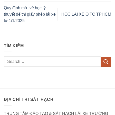
Quy định mới về học lý
thuyết để thi giấy phép lái xe
HỌC LÁI XE Ô TÔ TPHCM
từ 1/1/2025
TÌM KIẾM
ĐỊA CHỈ THI SÁT HẠCH
TRUNG TÂM ĐÀO TẠO & SÁT HẠCH LÁI XE TRƯỜNG