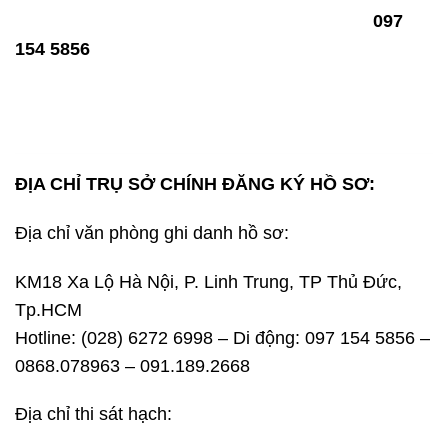
097
LƯU Ý:
Học viên đến đăng ký học, vui lòng
gọi
154 5856
( Thầy Huỳnh)
.Tránh tình trạng gặp một số
đối tượng cò quay bên ngoài trung tâm tiếp nhận hồ
sơ
không đảm bảo chất lượng và ảnh hưởng uy tín
trung tâm chúng tôi!
ĐỊA CHỈ TRỤ SỞ CHÍNH ĐĂNG KÝ HỒ SƠ:
Địa chỉ văn phòng ghi danh hồ sơ:
KM18 Xa Lộ Hà Nội, P. Linh Trung, TP Thủ Đức,
Tp.HCM
Hotline: (028) 6272 6998 – Di động:
097 154 5856
–
0868.078963
–
091.189.2668
Địa chỉ thi sát hạch: