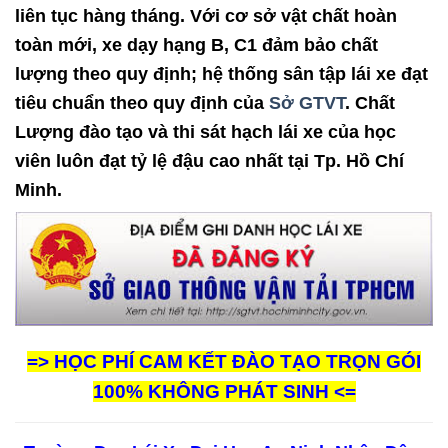
liên tục hàng tháng. Với cơ sở vật chất hoàn
toàn mới, xe dạy hạng B, C1 đảm bảo chất
lượng theo quy định; hệ thống sân tập lái xe đạt
tiêu chuẩn theo quy định của
Sở GTVT
. Chất
Lượng đào tạo và thi sát hạch lái xe của học
viên luôn đạt tỷ lệ đậu cao nhất tại Tp. Hồ Chí
Minh.
=> HỌC PHÍ CAM KẾT ĐÀO TẠO TRỌN GÓI
100% KHÔNG PHÁT SINH <=