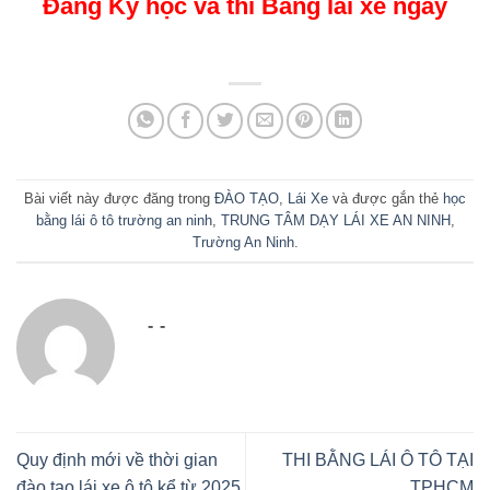
Đăng Ký học và thi Bằng lái xe ngay
Bài viết này được đăng trong
ĐÀO TẠO
,
Lái Xe
và được gắn thẻ
học
bằng lái ô tô trường an ninh
,
TRUNG TÂM DẠY LÁI XE AN NINH
,
Trường An Ninh
.
- -
Quy định mới về thời gian
THI BẰNG LÁI Ô TÔ TẠI
đào tạo lái xe ô tô kể từ 2025
TPHCM