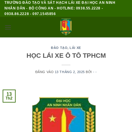
TRƯỜNG ĐÀO TẠO VÀ SÁT HẠCH LÁI XE ĐẠI HỌC AN NINH
Bỏ
NHÂN DÂN - BỘ CÔNG AN - HOTLINE: 0938.55.2228 -
qua
0938.86.2228 - 097.1545856
nội
dung
ĐÀO TẠO
,
LÁI XE
HỌC LÁI XE Ô TÔ TPHCM
ĐĂNG VÀO
13 THÁNG 2, 2025
BỞI
- -
13
Th2