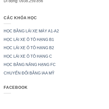
Di động: 0938.259.856
CÁC KHÓA HỌC
HỌC BẰNG LÁI XE MÁY A1-A2
HỌC LÁI XE Ô TÔ HẠNG B1
HỌC LÁI XE Ô TÔ HẠNG B2
HỌC LÁI XE Ô TÔ HẠNG C
HỌC BẰNG NÂNG HẠNG FC
CHUYỂN ĐỔI BẰNG IAA MỸ
FACEBOOK