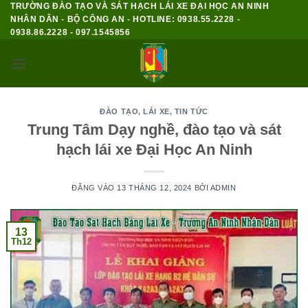
TRƯỜNG ĐÀO TẠO VÀ SÁT HẠCH LÁI XE ĐẠI HỌC AN NINH
Bỏ
NHÂN DÂN - BỘ CÔNG AN - HOTLINE: 0938.55.2228 -
qua
0938.86.2228 - 097.1545856
nội
dung
ĐÀO TẠO
,
LÁI XE
,
TIN TỨC
Trung Tâm Dạy nghề, đào tạo và sát
hạch lái xe Đại Học An Ninh
ĐĂNG VÀO
13 THÁNG 12, 2024
BỞI
ADMIN
13
Th12