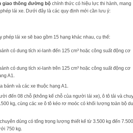
àn giao thông đường bộ
chính thức có hiệu lực thi hành, mang
 phép lái xe. Dưới đây là các quy định mới cần lưu ý:
ấy phép lái xe sẽ bao gồm 15 hạng khác nhau, cụ thể:
 bánh có dung tích xi-lanh đến 125 cm³ hoặc công suất động cơ
bánh có dung tích xi-lanh trên 125 cm³ hoặc công suất động cơ
ạng A1.
ba bánh và các xe thuộc hạng A1.
ười đến 08 chỗ (không kể chỗ của người lái xe), ô tô tải và chu
3.500 kg, cùng các xe ô tô kéo rơ moóc có khối lượng toàn bộ d
à chuyên dùng có tổng trọng lượng thiết kế từ 3.500 kg đến 7.50
ưới 750 kg.