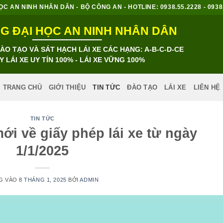
 AN NINH NHÂN DÂN - BỘ CÔNG AN - HOTLINE: 0938.55.2228 - 0938.8
 ĐẠI HỌC AN NINH NHÂN DÂN
O TẠO VÀ SÁT HẠCH LÁI XE CÁC HẠNG: A-B-C-D-CE
Y LÁI XE UY TÍN 100% - LÁI XE VỮNG 100%
TRANG CHỦ
GIỚI THIỆU
TIN TỨC
ĐÀO TẠO
LÁI XE
LIÊN HỆ
TIN TỨC
ới về giấy phép lái xe từ ngày
1/1/2025
G VÀO
8 THÁNG 1, 2025
BỞI
ADMIN