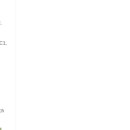
.
 C1,
ch