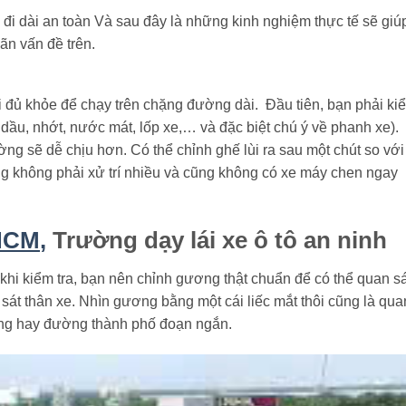
 đi dài an toàn Và sau đây là những kinh nghiệm thực tế sẽ giú
ãn vấn đề trên.
i đủ khỏe để chạy trên chặng đường dài. Đầu tiên, bạn phải ki
a dầu, nhớt, nước mát, lốp xe,… và đặc biệt chú ý về phanh xe).
ng sẽ dễ chịu hơn. Có thể chỉnh ghế lùi ra sau một chút so với
ng không phải xử trí nhiều và cũng không có xe máy chen ngay
 HCM
,
Trường dạy lái xe ô tô an ninh
hi kiểm tra, bạn nên chỉnh gương thật chuẩn để có thể quan sá
sát thân xe. Nhìn gương bằng một cái liếc mắt thôi cũng là qua
ường hay đường thành phố đoạn ngắn.