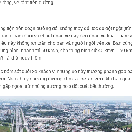
ẽ rồng, vẽ rắn” trên đường.
g tiện trên đoạn đường đó, không thay đổi tốc độ đột ngột (trừ
nhanh, bám đuổi vượt hết đoàn xe này đến đoàn xe khác, bạn s
iều này không an toàn cho bạn và người ngồi trên xe. Bạn cũn
ung bình, nhanh thì 60 km/h, còn trung bình cứ 40 km/h – 50 km
m/h là khá nguy hiểm.
ợc bám sát đuôi xe khách vì những xe này thường phanh gấp bấ
hiểm. Nên chú ý nhường đường cho các xe xin vượt khi bạn qua
 gấp ngoại trừ những trường hợp đột xuất bất thường.