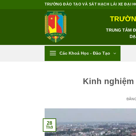
Bỏ
TRƯỜNG ĐÀO TẠO VÀ SÁT HẠCH LÁI XE ĐẠI HỌC
qua
TRƯỜNG
nội
dung
TRUNG TÂM ĐÀ
DẠ
Các Khoá Học - Đào Tạo
Kinh nghiệm 
ĐĂN
28
Th9