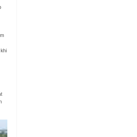
p
ểm
 khi
t
n