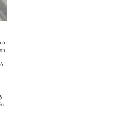
 có
ình
vô
độ
ến