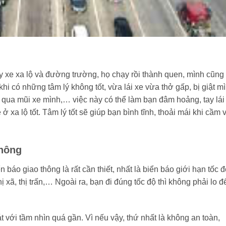
ạy xe xa lộ và đường trường, họ chạy rồi thành quen, mình cũng
hi có những tâm lý không tốt, vừa lái xe vừa thở gấp, bị giật m
t qua mũi xe mình,… việc này có thể làm bạn đâm hoảng, tay lái
e ở xa lộ tốt. Tâm lý tốt sẽ giúp bạn bình tĩnh, thoải mái khi cầm 
thông
n báo giao thông là rất cần thiết, nhất là biển báo giới hạn tốc 
 xã, thị trấn,… Ngoài ra, bạn đi đúng tốc độ thì không phải lo đ
 với tầm nhìn quá gần. Vì nếu vậy, thứ nhất là không an toàn,