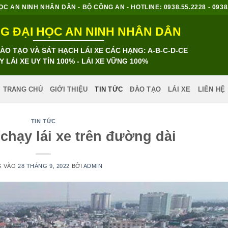
 AN NINH NHÂN DÂN - BỘ CÔNG AN - HOTLINE: 0938.55.2228 - 0938.8
 ĐẠI HỌC AN NINH NHÂN DÂN
O TẠO VÀ SÁT HẠCH LÁI XE CÁC HẠNG: A-B-C-D-CE
Y LÁI XE UY TÍN 100% - LÁI XE VỮNG 100%
TRANG CHỦ
GIỚI THIỆU
TIN TỨC
ĐÀO TẠO
LÁI XE
LIÊN HỆ
TIN TỨC
chạy lái xe trên đường dài
G VÀO
28 THÁNG 9, 2022
BỞI
ADMIN