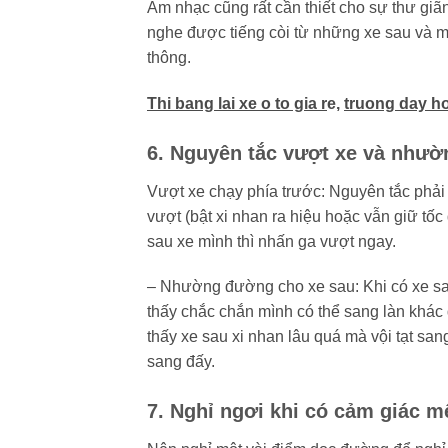
Âm nhạc cũng rất cần thiết cho sự thư giã
nghe được tiếng còi từ những xe sau và mấ
thông.
Thi bang lai xe o to gia r
e,
truong day hoc
6. Nguyên tắc vượt xe và như
Vượt xe chạy phía trước: Nguyên tắc phải 
vượt (bật xi nhan ra hiệu hoặc vẫn giữ tố
sau xe mình thì nhấn ga vượt ngay.
– Nhường đường cho xe sau: Khi có xe sa
thấy chắc chắn mình có thể sang làn khác 
thấy xe sau xi nhan lâu quá mà vội tạt sa
sang đấy.
7. Nghỉ ngơi khi có cảm giác m