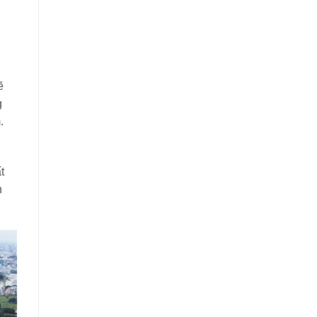
ẽ
g
.
t
n