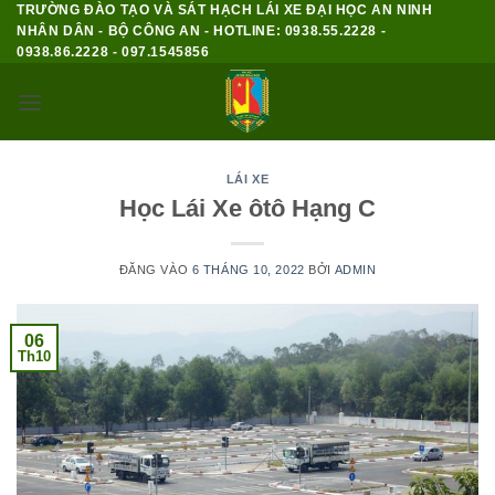
TRƯỜNG ĐÀO TẠO VÀ SÁT HẠCH LÁI XE ĐẠI HỌC AN NINH
Bỏ
NHÂN DÂN - BỘ CÔNG AN - HOTLINE: 0938.55.2228 -
qua
0938.86.2228 - 097.1545856
nội
dung
LÁI XE
Học Lái Xe ôtô Hạng C
ĐĂNG VÀO
6 THÁNG 10, 2022
BỞI
ADMIN
06
Th10