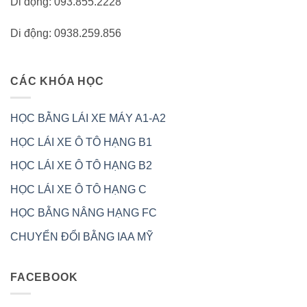
Di động: 093.855.2228
Di động: 0938.259.856
CÁC KHÓA HỌC
HỌC BẰNG LÁI XE MÁY A1-A2
HỌC LÁI XE Ô TÔ HẠNG B1
HỌC LÁI XE Ô TÔ HẠNG B2
HỌC LÁI XE Ô TÔ HẠNG C
HỌC BẰNG NÂNG HẠNG FC
CHUYỂN ĐỔI BẰNG IAA MỸ
FACEBOOK