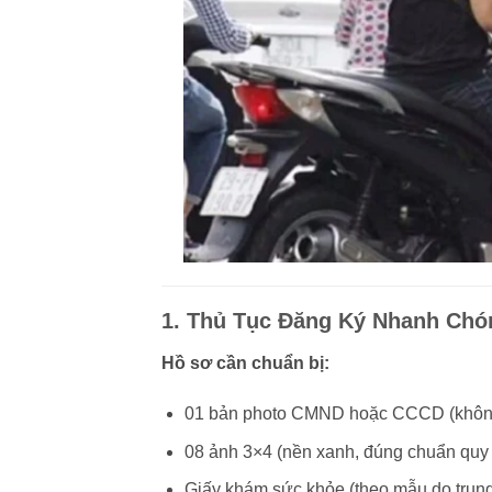
1. Thủ Tục Đăng Ký Nhanh Chó
Hồ sơ cần chuẩn bị:
01 bản photo CMND hoặc CCCD (không
08 ảnh 3×4 (nền xanh, đúng chuẩn quy 
Giấy khám sức khỏe (theo mẫu do trung