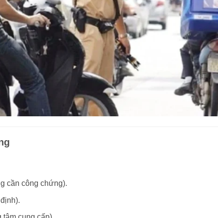
ng
 cần công chứng).
định).
 tâm cung cấp).