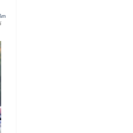
Tâm
í