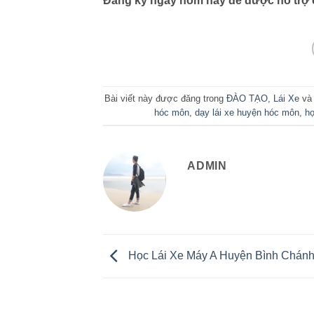
Đăng ký ngay hôm nay để được hỗ trợ chi
Bài viết này được đăng trong
ĐÀO TẠO
,
Lái Xe
và
hóc môn
,
dạy lái xe huyện hóc môn
,
họ
ADMIN
Học Lái Xe Máy A Huyện Bình Chán