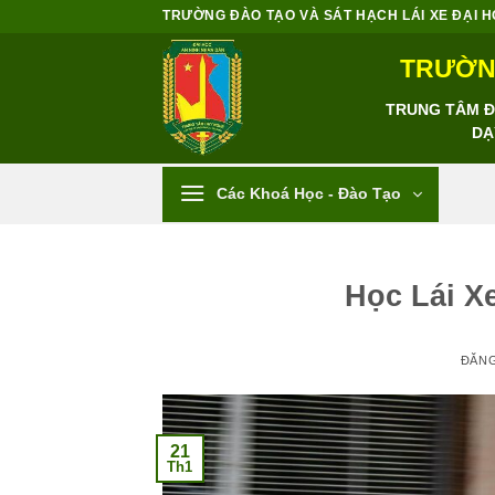
Bỏ
TRƯỜNG ĐÀO TẠO VÀ SÁT HẠCH LÁI XE ĐẠI HỌC
qua
TRƯỜNG
nội
dung
TRUNG TÂM ĐÀ
DẠ
Các Khoá Học - Đào Tạo
Học Lái X
ĐĂN
21
Th1