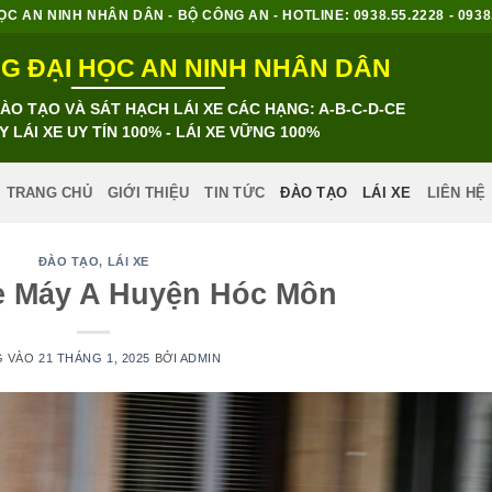
 AN NINH NHÂN DÂN - BỘ CÔNG AN - HOTLINE: 0938.55.2228 - 0938.8
 ĐẠI HỌC AN NINH NHÂN DÂN
O TẠO VÀ SÁT HẠCH LÁI XE CÁC HẠNG: A-B-C-D-CE
Y LÁI XE UY TÍN 100% - LÁI XE VỮNG 100%
TRANG CHỦ
GIỚI THIỆU
TIN TỨC
ĐÀO TẠO
LÁI XE
LIÊN HỆ
ĐÀO TẠO
,
LÁI XE
e Máy A Huyện Hóc Môn
G VÀO
21 THÁNG 1, 2025
BỞI
ADMIN