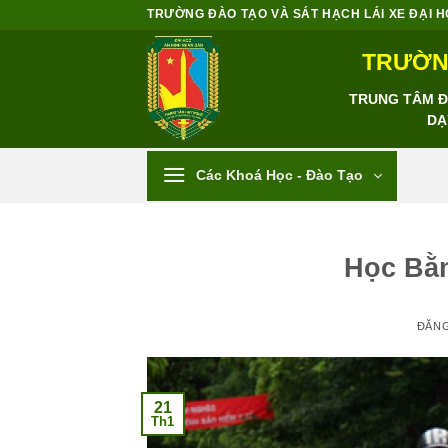
Bỏ
TRƯỜNG ĐÀO TẠO VÀ SÁT HẠCH LÁI XE ĐẠI HỌC
qua
TRƯỜNG
nội
dung
TRUNG TÂM ĐÀ
DẠ
Các Khoá Học - Đào Tạo
Học Bằn
ĐĂN
21
Th1