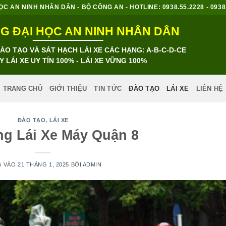
 AN NINH NHÂN DÂN - BỘ CÔNG AN - HOTLINE: 0938.55.2228 - 0938.8
 ĐẠI HỌC AN NINH NHÂN DÂN
O TẠO VÀ SÁT HẠCH LÁI XE CÁC HẠNG: A-B-C-D-CE
Y LÁI XE UY TÍN 100% - LÁI XE VỮNG 100%
TRANG CHỦ
GIỚI THIỆU
TIN TỨC
ĐÀO TẠO
LÁI XE
LIÊN HỆ
ĐÀO TẠO
,
LÁI XE
g Lái Xe Máy Quận 8
G VÀO
21 THÁNG 1, 2025
BỞI
ADMIN