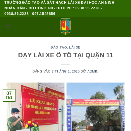
TRƯỜNG ĐÀO TẠO VÀ SÁT HẠCH LÁI XE ĐẠI HỌC AN NINH
Bỏ
NHÂN DÂN - BỘ CÔNG AN - HOTLINE: 0938.55.2228 -
qua
0938.86.2228 - 097.1545856
nội
dung
ĐÀO TẠO
,
LÁI XE
DẠY LÁI XE Ô TÔ TẠI QUẬN 11
ĐĂNG VÀO
7 THÁNG 1, 2025
BỞI
ADMIN
07
Th1