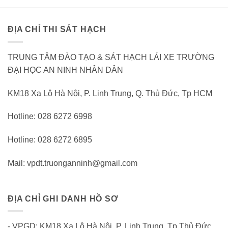
ĐỊA CHỈ THI SÁT HẠCH
TRUNG TÂM ĐÀO TẠO & SÁT HẠCH LÁI XE TRƯỜNG
ĐẠI HỌC AN NINH NHÂN DÂN
KM18 Xa Lộ Hà Nội, P. Linh Trung, Q. Thủ Đức, Tp HCM
Hotline: 028 6272 6998
Hotline: 028 6272 6895
Mail: vpdt.truonganninh@gmail.com
ĐỊA CHỈ GHI DANH HỒ SƠ
- VPGD: KM18 Xa Lộ Hà Nội, P. Linh Trung, Tp.Thủ Đức,