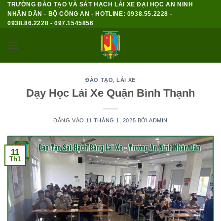
TRƯỜNG ĐÀO TẠO VÀ SÁT HẠCH LÁI XE ĐẠI HỌC AN NINH
Bỏ
NHÂN DÂN - BỘ CÔNG AN - HOTLINE: 0938.55.2228 -
qua
0938.86.2228 - 097.1545856
nội
dung
ĐÀO TẠO
,
LÁI XE
Dạy Học Lái Xe Quận Bình Thạnh
ĐĂNG VÀO
11 THÁNG 1, 2025
BỞI
ADMIN
11
Th1