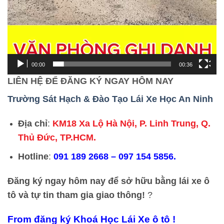
00:00
00:36
LIÊN HỆ ĐỂ ĐĂNG KÝ NGAY HÔM NAY
Trường Sát Hạch & Đào Tạo Lái Xe Học An Ninh
Địa chỉ
:
KM18 Xa Lộ Hà Nội, P. Linh Trung, Q.
Thủ Đức, TP.HCM.
Hotline
:
091 189 2668 – 097 154 5856.
Đăng ký ngay hôm nay để sở hữu bằng lái xe ô
tô và tự tin tham gia giao thông!
?
From đăng ký Khoá Học Lái Xe ô tô !