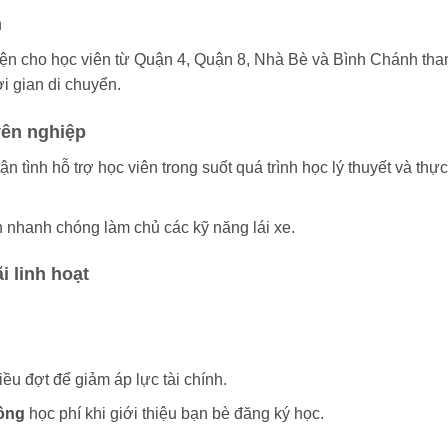
n
iện cho học viên từ Quận 4, Quận 8, Nhà Bè và Bình Chánh th
i gian di chuyển.
yên nghiệp
 tình hỗ trợ học viên trong suốt quá trình học lý thuyết và thực
ên nhanh chóng làm chủ các kỹ năng lái xe.
i linh hoạt
iều đợt để giảm áp lực tài chính.
ồng
học phí khi giới thiệu bạn bè đăng ký học.