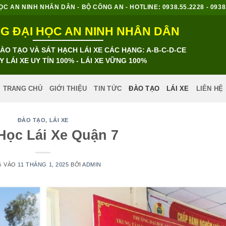
 AN NINH NHÂN DÂN - BỘ CÔNG AN - HOTLINE: 0938.55.2228 - 0938.8
 ĐẠI HỌC AN NINH NHÂN DÂN
O TẠO VÀ SÁT HẠCH LÁI XE CÁC HẠNG: A-B-C-D-CE
Y LÁI XE UY TÍN 100% - LÁI XE VỮNG 100%
TRANG CHỦ
GIỚI THIỆU
TIN TỨC
ĐÀO TẠO
LÁI XE
LIÊN HỆ
ĐÀO TẠO
,
LÁI XE
Học Lái Xe Quận 7
G VÀO
11 THÁNG 1, 2025
BỞI
ADMIN