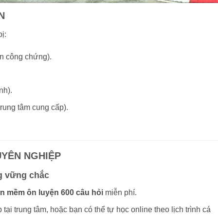
N
ị:
n công chứng).
nh).
trung tâm cung cấp).
.
YÊN NGHIỆP
ng vững chắc
n mềm ôn luyện 600 câu hỏi
miễn phí.
 tại trung tâm, hoặc bạn có thể tự học online theo lịch trình cá