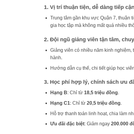
1. Vị trí thuận tiện, dễ dàng tiếp cậ
Trung tâm gần khu vực Quận 7, thuận t
gia học tập mà không mất quá nhiều thờ
2. Đội ngũ giảng viên tận tâm, chu
Giảng viên có nhiều năm kinh nghiệm, tận
hành.
Hướng dẫn cụ thể, chi tiết giúp học vi
3. Học phí hợp lý, chính sách ưu đã
Hạng B
: Chỉ từ
18,5 triệu đồng
.
Hạng C1
: Chỉ từ
20,5 triệu đồng
.
Hỗ trợ thanh toán linh hoạt, chia làm nh
Ưu đãi đặc biệt
: Giảm ngay
200.000 đ