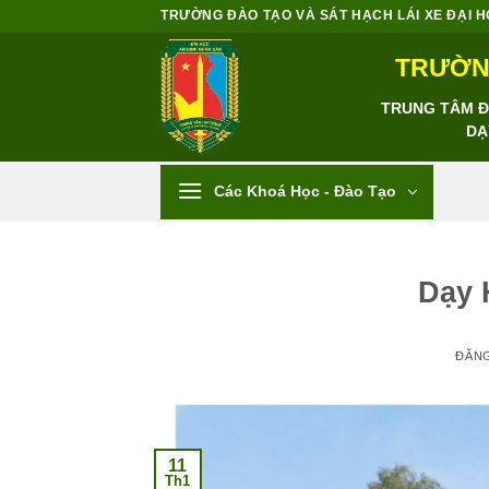
Bỏ
TRƯỜNG ĐÀO TẠO VÀ SÁT HẠCH LÁI XE ĐẠI HỌC
qua
TRƯỜNG
nội
dung
TRUNG TÂM ĐÀ
DẠ
Các Khoá Học - Đào Tạo
Dạy 
ĐĂN
11
Th1