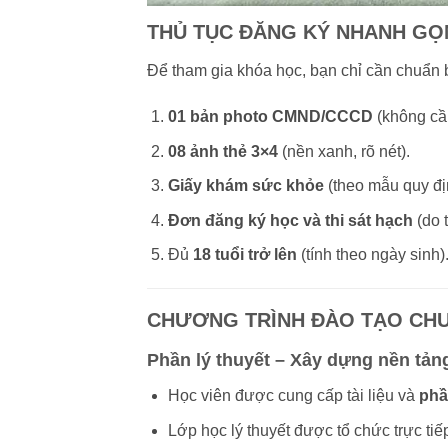
THỦ TỤC ĐĂNG KÝ NHANH GỌ
Để tham gia khóa học, bạn chỉ cần chuẩn b
01 bản photo CMND/CCCD
(không cầ
08 ảnh thẻ 3×4
(nền xanh, rõ nét).
Giấy khám sức khỏe
(theo mẫu quy đị
Đơn đăng ký học và thi sát hạch
(do 
Đủ
18 tuổi trở lên
(tính theo ngày sinh)
CHƯƠNG TRÌNH ĐÀO TẠO CHU
Phần lý thuyết – Xây dựng nền tả
Học viên được cung cấp tài liệu và
phầ
Lớp học lý thuyết được tổ chức trực tiếp