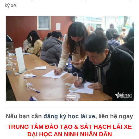
ký xe.
Nếu bạn cần
đăng ký học lái xe
, liên hệ ngay
TRUNG TÂM ĐÀO TẠO & SÁT HẠCH LÁI XE
ĐẠI HỌC AN NINH NHÂN DÂN