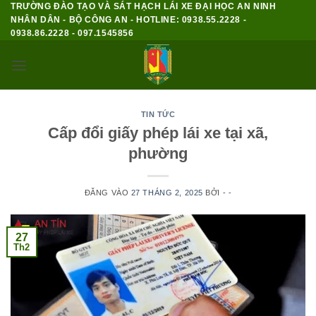
TRƯỜNG ĐÀO TẠO VÀ SÁT HẠCH LÁI XE ĐẠI HỌC AN NINH
Bỏ
NHÂN DÂN - BỘ CÔNG AN - HOTLINE: 0938.55.2228 -
qua
0938.86.2228 - 097.1545856
nội
dung
TIN TỨC
Cấp đổi giấy phép lái xe tại xã,
phường
ĐĂNG VÀO
27 THÁNG 2, 2025
BỞI
- -
27
Th2